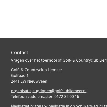
Contact
Vragen over het toernooi of Golf- & Countryclub Li
Golf- & Countryclub Liemeer
Golfpad 1
2441 EW Nieuwveen
organisatiejeugdopen@golfclubliemeer.nl
Telefoon caddiemaster: 0172-82 00 16
Navigatietip: stel uw navigatie in op Schilkerweg 21